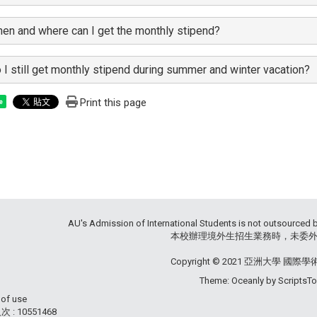
en and where can I get the monthly stipend?
 I still get monthly stipend during summer and winter vacation?
Print this page
e
AU's Admission of International Students is not outsourced 
本校辦理境外生招生業務時，未委外辦
Copyright © 2021 亞洲大學 國際
Theme: Oceanly by
ScriptsT
 of use
 : 10551468