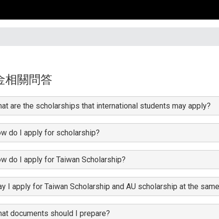
金相關問答
at are the scholarships that international students may apply?
w do I apply for scholarship?
w do I apply for Taiwan Scholarship?
y I apply for Taiwan Scholarship and AU scholarship at the sam
at documents should I prepare?