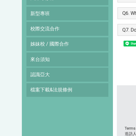
Q6. Wh
新型專班
校際交流合作
Q7. Do
姊妹校 / 國際合作
Shar
來台須知
認識亞大
檔案下載&法規條例
Terms
造訪人次