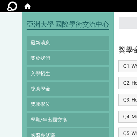
:::
亞洲大學 國際學術交流中心
最新消息
獎學
關於我們
Q1. Wh
入學招生
Q2. Ho
獎助學金
Q3. Ho
雙聯學位
Q4. Ma
學期/年出國交換
Q5. Wh
國際專修部