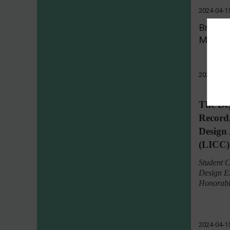
2024-04-1
Break F
Muslim
2024-04-1
The Dep
Record,
Design
(LICC)
Student C
Design Ex
Honorabl
2024-04-1