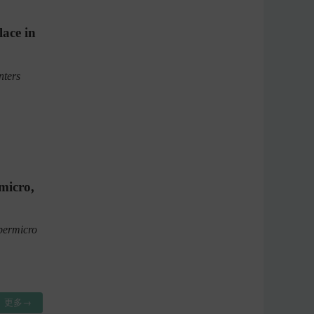
lace in
nters
micro,
permicro
更多→