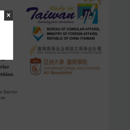
ty’s
New
rior
tition
e Interior
 an