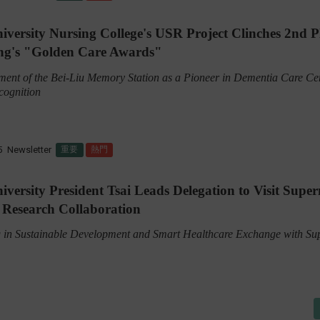
iversity Nursing College's USR Project Clinches 2nd P
ng's "Golden Care Awards"
ment of the Bei-Liu Memory Station as a Pioneer in Dementia Care Ce
cognition
5
Newsletter
重要
熱門
iversity President Tsai Leads Delegation to Visit Super
 Research Collaboration
 in Sustainable Development and Smart Healthcare Exchange with Su