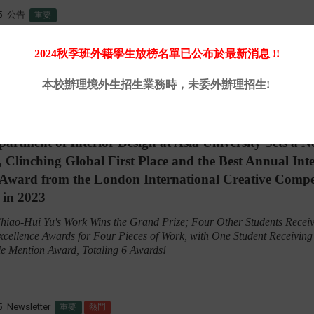
5
公告
重要
asting Ramadan: KDEI Taipei Bonds with Asia Universi
 Students
2024秋季班外籍學生放榜名單已公布於最新消息 !!
本校辦理境外生招生業務時，未委外辦理招生!
5
Newsletter
重要
熱門
artment of Interior Design at Asia University Sets a 
 Clinching Global First Place and the Best Annual Inte
 Award from the London International Creative Compe
 in 2023
hiao-Hui Yu's Work Wins the Grand Prize; Four Other Students Receiv
cellence Awards for Four Pieces of Work, with One Student Receiving
e Mention Award, Totaling 6 Awards!
5
Newsletter
重要
熱門