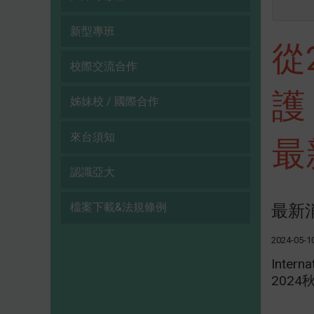
新型專班
從
校際交流合作
護
姊妹校 / 國際合作
來台須知
最
認識亞大
檔案下載&法規條例
最新
2024-05-1
Interna
202