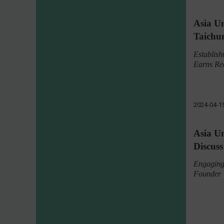
Asia Un
Taichu
Establish
Earns Re
2024-04-1
Asia Un
Discuss
Engaging
Founder