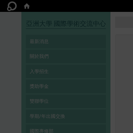
:::
亞洲大學 國際學術交流中心
最新消息
關於我們
入學招生
獎助學金
雙聯學位
學期/年出國交換
國際專修部