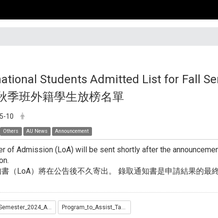
national Students Admitted List for Fall 
24秋季班外籍學生放榜名單
5-10
Others
AU News
Announcement
er of Admission (LoA) will be sent shortly after the announcement.
on.
書（LoA）將在公告後不久寄出。 錄取通知書是申請結果的最
Fall_Semester_2024_Admitted_List...pdf
Program_to_Assist_Taiwan_s_Diplomatic_Allies_Admitted_list.pdf