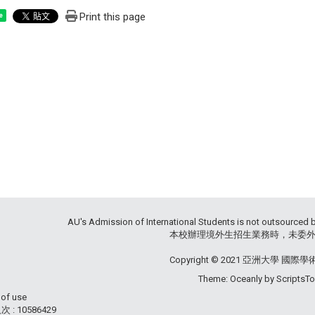
Print this page
e
AU's Admission of International Students is not outsourced 
本校辦理境外生招生業務時，未委外辦
Copyright © 2021 亞洲大學 國際
Theme: Oceanly by
ScriptsT
 of use
 : 10586429