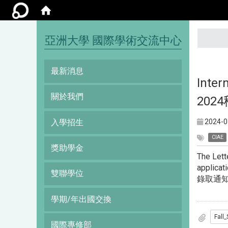
:::
亞洲大學 國際學術交流中心
最新消息
Inter
關於我們
20
入學招生
2024-0
CIAE
獎助學金
The Lett
applicati
雙聯學位
錄取通知
學期/年出國交換
國際專修部