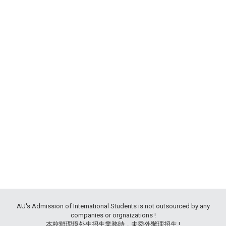
AU's Admission of International Students is not outsourced by any
companies or orgnaizations !
本校辦理境外生招生業務時，未委外辦理招生 !