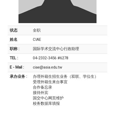
状态
全职
姓名
CIAE
职称 :
国际学术交流中心行政助理
TEL :
04-2332-3456 #6278
E - Mail :
ciae@asia.edu.tw
承办业务 :
办理外籍生招生业务（双联、学位生）
受理外籍生来台事宜
合作备忘录
接待外宾
国交中心网页维护
校务数据库填报