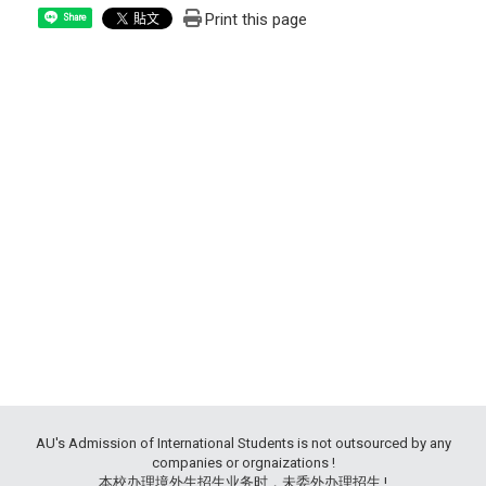
Print this page
Share
AU's Admission of International Students is not outsourced by any
companies or orgnaizations !
本校办理境外生招生业务时，未委外办理招生 !