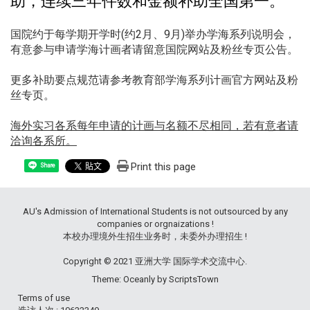
助，连续三年件数和金额补助全国第一。
国院约于每学期开学时(约2月、9月)举办学海系列说明会，
有意参与申请学海计画者请留意
国院网站
及
粉丝专页
公告。
更多补助要点规范请参考教育部学海系列计画
官方网站
及
粉
丝专页
。
海外实习各系每年申请的计画与名额不尽相同，若有意者请
洽询各系所。
Print this page
Share
AU's Admission of International Students is not outsourced by any
companies or orgnaizations !
本校办理境外生招生业务时，未委外办理招生 !
Copyright © 2021 亚洲大学 国际学术交流中心.
Theme: Oceanly by
ScriptsTown
Terms of use