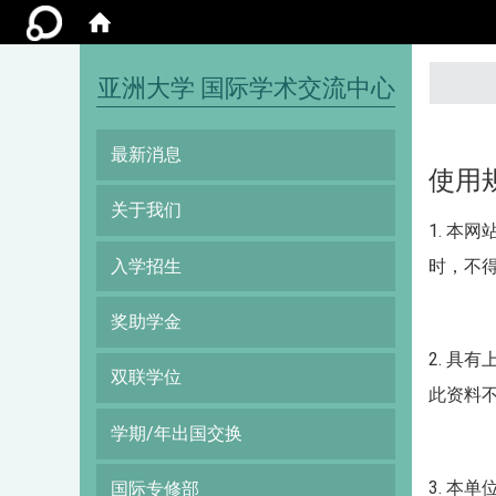
:::
亚洲大学 国际学术交流中心
最新消息
使用
关于我们
1.
本网
入学招生
时，不得
奖助学金
2.
具有
双联学位
此资料
学期/年出国交换
3.
本单
国际专修部