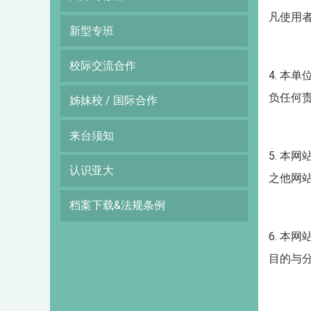
凡使用
新型专班
校际交流合作
4.
本单
负任何
姊妹校 / 国际合作
来台须知
5.
本网
认识亚大
之他网
档案下载&法规条例
6.
本网
目的与