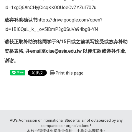
id=1xgQ6AnCHyjCicqKK0OUoeCvZYZuI707u
放弃补助确认书
https://drive.google.com/open?
id=1BI0QaL_k__ov5iDmP3g0SuVa94bg8-YN
请获正取补助资格同学于8/15日或之前填写接受或放弃补助
资格表格,
并email至ciae@asia.edu.tw
以便汇款或递补作业, ​
谢谢。
Print this page
Share
AU's Admission of International Students is not outsourced by any
companies or orgnaizations !
本校办理境外生招生业务时，未委外办理招生 !