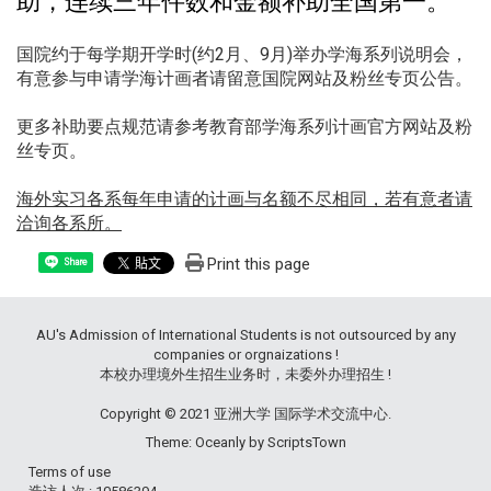
助，连续三年件数和金额补助全国第一。
国院约于每学期开学时(约2月、9月)举办学海系列说明会，
有意参与申请学海计画者请留意
国院网站
及
粉丝专页
公告。
更多补助要点规范请参考教育部学海系列计画
官方网站
及
粉
丝专页
。
海外实习各系每年申请的计画与名额不尽相同，若有意者请
洽询各系所。
Print this page
Share
AU's Admission of International Students is not outsourced by any
companies or orgnaizations !
本校办理境外生招生业务时，未委外办理招生 !
Copyright © 2021 亚洲大学 国际学术交流中心.
Theme: Oceanly by
ScriptsTown
Terms of use