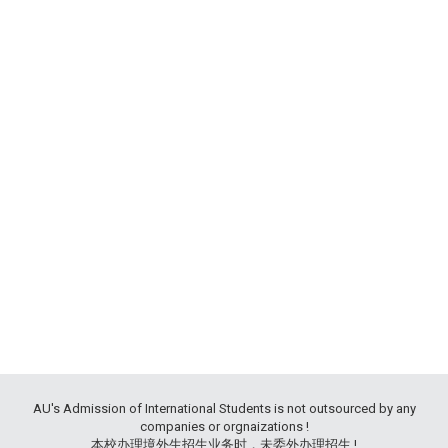
AU's Admission of International Students is not outsourced by any
companies or orgnaizations !
本校办理境外生招生业务时，未委外办理招生 !