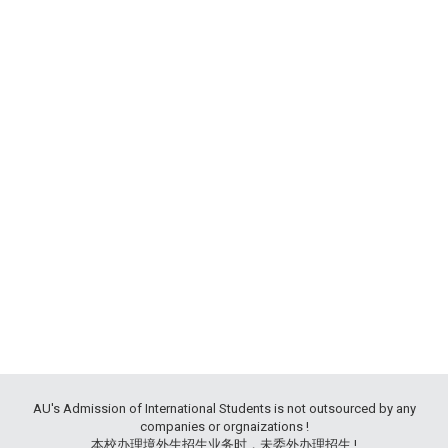
AU's Admission of International Students is not outsourced by any
companies or orgnaizations !
本校办理境外生招生业务时，未委外办理招生 !