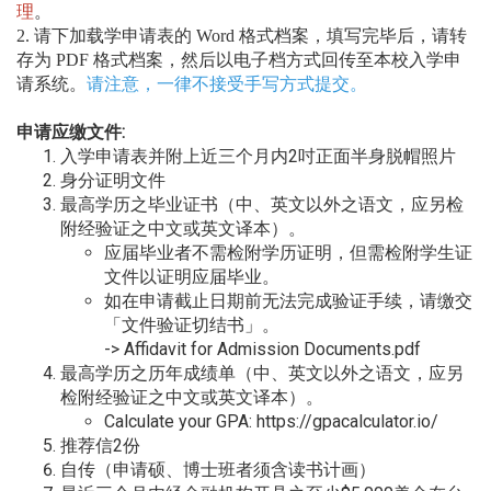
理
。
2. 请下加载学申请表的 Word 格式档案，填写完毕后，请转
存为 PDF 格式档案，然后以电子档方式回传至本校入学申
请系统。
请注意，一律不接受手写方式提交。
申请应缴文件:
入学申请表并附上近三个月内2吋正面半身脱帽照片
身分证明文件
最高学历之毕业证书（中、英文以外之语文，应另检
附经验证之中文或英文译本）。
应届毕业者不需检附学历证明，但需检附学生证
文件以证明应届毕业。
如在申请截止日期前无法完成验证手续，请缴交
「文件验证切结书」。
->
Affidavit for Admission Documents.pdf
最高学历之历年成绩单（中、英文以外之语文，应另
检附经验证之中文或英文译本）。
Calculate your GPA:
https://gpacalculator.io/
推荐信2份
自传（申请硕、博士班者须含读书计画）