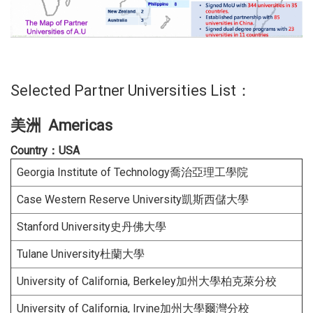
Selected Partner Universities List：
美洲 Americas
Country：USA
Georgia Institute of Technology喬治亞理工學院
Case Western Reserve University凱斯西儲大學
Stanford University史丹佛大學
Tulane University杜蘭大學
University of California, Berkeley加州大學柏克萊分校
University of California, Irvine加州大學爾灣分校