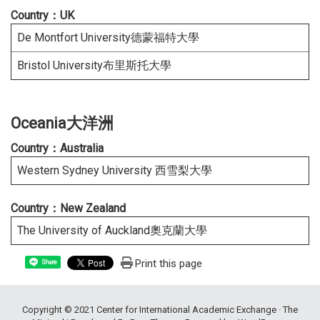
Country：UK
De Montfort University德蒙福特大學
Bristol University布里斯托大學
Oceania大洋洲
Country
：
Australia
Western Sydney University 西雪梨大學
Country：New Zealand
The University of Auckland奧克蘭大學
Print this page
Share
Copyright © 2021
Center for International Academic Exchange
· The