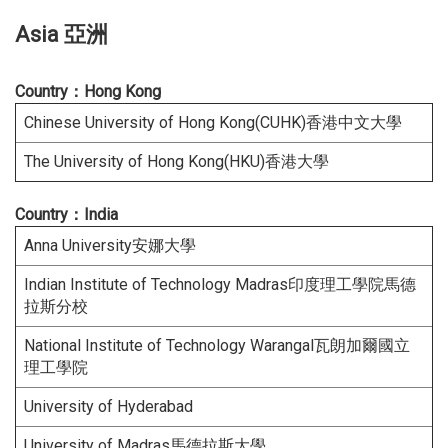
Asia 亞洲
Country：Hong Kong
Chinese University of Hong Kong(CUHK)香港中文大學
The University of Hong Kong(HKU)香港大學
Country：India
Anna University安娜大學
Indian Institute of Technology Madras印度理工學院馬德
拉斯分校
National Institute of Technology Warangal瓦朗加爾國立
理工學院
University of Hyderabad
University of Madras馬德拉斯大學