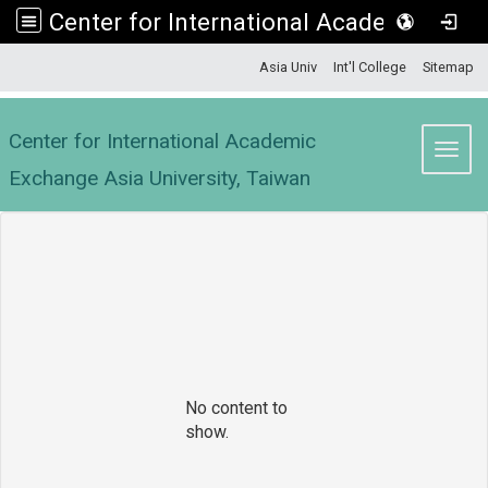
Center for International Academic Exchange Asia University, Taiwan
:::
Asia Univ
Int'l College
Sitemap
Center for International Academic
Toggl
Exchange Asia University, Taiwan
No content to
show.