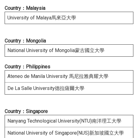
Country：Malaysia
University of Malaya馬來亞大學
Country：Mongolia
National University of Mongolia蒙古國立大學
Country：Philippines
Ateneo de Manila University 馬尼拉雅典耀大學
De La Salle University德拉薩爾大學
Country：Singapore
Nanyang Technological University(NTU)南洋理工大學
National University of Singapore(NUS)新加坡國立大學