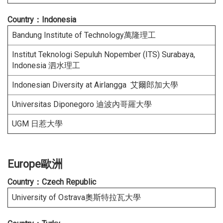
Country：Indonesia
Bandung Institute of Technology萬隆理工
Institut Teknologi Sepuluh Nopember (ITS) Surabaya,
Indonesia 泗水理工
Indonesian Diversity at Airlangga 艾爾郎加大學
Universitas Diponegoro 迪波內哥羅大學
UGM 日惹大學
Europe歐洲
Countr
y：
Czech Republic
University of Ostrava奧斯特拉瓦大學