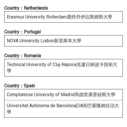
Co
untry：
Netherlands
Erasmus University Rotterdam鹿特丹伊拉斯姆斯大學
Country：Portugal
NOVA University Lisbon新里斯本大學
Count
ry：
Romania
Technical University of Cluj-Napoca克盧日納波卡技術大
學
Country：Spain
Complutense University of Madrid馬德里康普頓斯大學
Universitat Autònoma de Barcelona(UAB)巴塞隆納自治大
學