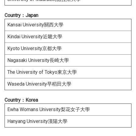
Country：Japan
Kansai University關西大學
Kindai University近畿大學
Kyoto University京都大學
Nagasaki University長崎大學
The University of Tokyo東京大學
Waseda University早稻田大學
Country：Korea
Ewha Womans University梨花女子大學
Hanyang University漢陽大學