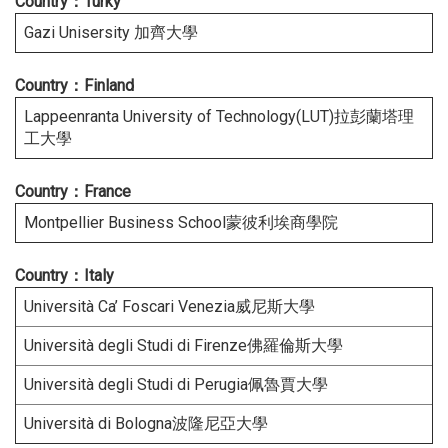
Countr
y：Turky
Gazi Unisersity 加齊大學
Country：Finland
Lappeenranta University of Technology(LUT)拉彭蘭塔理
工大學
Country：France
Montpellier Business School蒙彼利埃商學院
Country
：
Italy
Università Ca’ Foscari Venezia威尼斯大學
Università degli Studi di Firenze佛羅倫斯大學
Università degli Studi di Perugia佩魯賈大學
Università di Bologna波隆尼亞大學