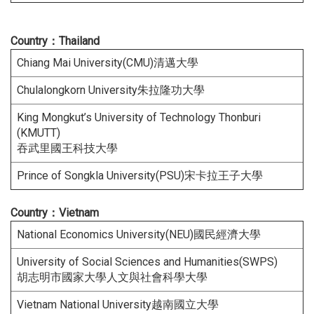
Country：Thailand
Chiang Mai University(CMU)清邁大學
Chulalongkorn University朱拉隆功大學
King Mongkut’s University of Technology Thonburi
(KMUTT)
吞武里國王科技大學
Prince of Songkla University(PSU)宋卡拉王子大學
Cou
ntry：
Vietnam
National Economics University(NEU)國民經濟大學
University of Social Sciences and Humanities(SWPS)
胡志明市國家大學人文與社會科學大學
Vietnam National University越南國立大學